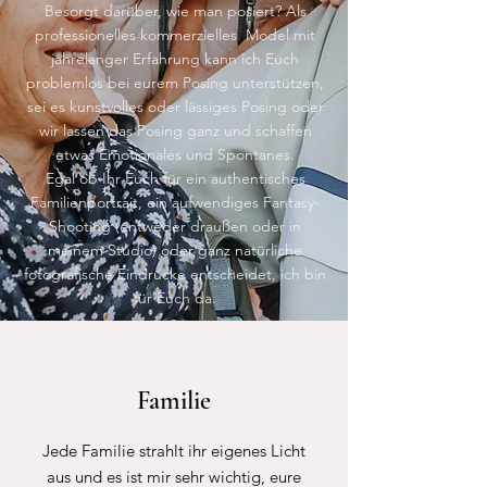
Besorgt darüber, wie man posiert? Als
professionelles kommerzielles Model mit
jahrelanger Erfahrung kann ich Euch
problemlos bei eurem Posing unterstützen,
sei es kunstvolles oder lässiges Posing oder
wir lassen das Posing ganz und schaffen
etwas Emotionales und Spontanes.
Egal ob Ihr Euch für ein authentisches
Familienportrait, ein aufwendiges Fantasy-
Shooting (entweder draußen oder in
meinem Studio) oder ganz natürliche
fotografische Eindrücke entscheidet, ich bin
für Euch da.
Familie
Jede Familie strahlt ihr eigenes Licht
aus und es ist mir sehr wichtig, eure