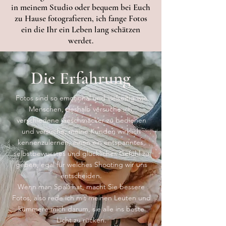
in meinem Studio oder bequem bei Euch
zu Hause fotografieren, ich fange Fotos
ein die Ihr ein Leben lang schätzen
werdet.
Die Erfahrung
Fotos sind so emotional und vielseitig wie
Menschen, deshalb versuche ich,
verschiedene Geschmäcker zu bedienen
und versuche, meine Kunden wirklich
kennenzulernen, ihnen ein entspanntes,
selbstbewusstes und glückliches Gefühl zu
geben, egal für welches Shooting wir uns
entscheiden.
Wenn man Spaß hat, macht Sie bessere
Fotos, also rede ich mit meinen Leuten und
kümmere mich darum, sie alle ins beste
Licht zu rücken.